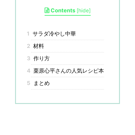
Contents
[
hide
]
1
サラダ冷やし中華
2
材料
3
作り方
4
栗原心平さんの人気レシピ本
5
まとめ