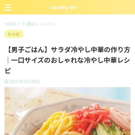
destiny life
HOME
>
TV番組
>
レシピ
>
レシピ
【男子ごはん】サラダ冷やし中華の作り方
｜一口サイズのおしゃれな冷やし中華レシ
ピ
2021年5月30日