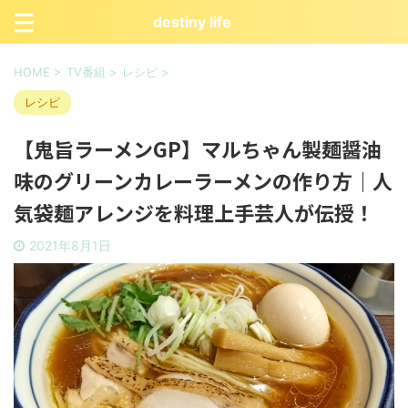
destiny life
HOME
>
TV番組
>
レシピ
>
レシピ
【鬼旨ラーメンGP】マルちゃん製麺醤油
味のグリーンカレーラーメンの作り方｜人
気袋麺アレンジを料理上手芸人が伝授！
2021年8月1日