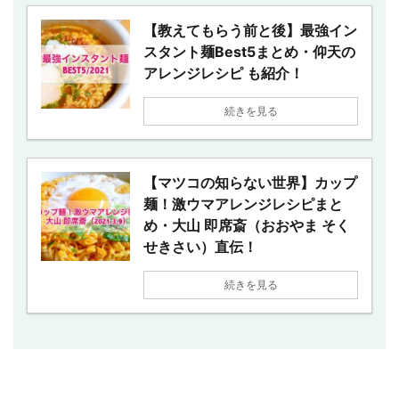
【教えてもらう前と後】最強イン
スタント麺Best5まとめ・仰天の
アレンジレシピ も紹介！
続きを見る
【マツコの知らない世界】カップ
麺！激ウマアレンジレシピまと
め・大山 即席斎（おおやま そく
せきさい）直伝！
続きを見る