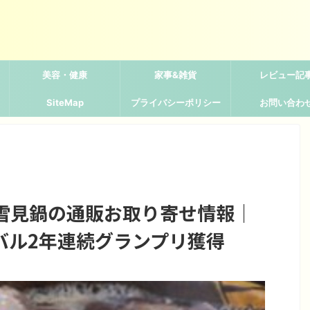
美容・健康
家事&雑貨
レビュー記
SiteMap
プライバシーポリシー
お問い合わ
雪見鍋の通販お取り寄せ情報｜
バル2年連続グランプリ獲得