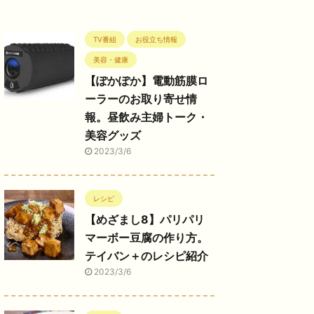
TV番組
お役立ち情報
美容・健康
【ぽかぽか】電動筋膜ロ
ーラーのお取り寄せ情
報。昼飲み主婦トーク・
美容グッズ
2023/3/6
レシピ
【めざまし8】パリパリ
マーボー豆腐の作り方。
テイバン＋のレシピ紹介
2023/3/6