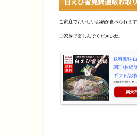
白えび雪見鍋通販お取
ご家庭でおいしいお鍋が食べられます
ご家族で楽しんでくださいね。
送料無料 白
調理/お鍋/
ギフト/お
posted with
カ
楽天