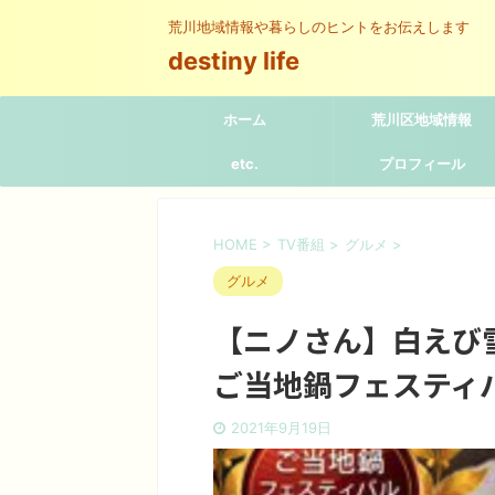
荒川地域情報や暮らしのヒントをお伝えします
destiny life
ホーム
荒川区地域情報
etc.
プロフィール
HOME
>
TV番組
>
グルメ
>
グルメ
【ニノさん】白えび
ご当地鍋フェスティ
2021年9月19日