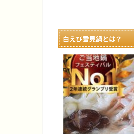
白えび雪見鍋とは？