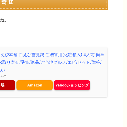
り寄せ
ね。
えび本舗 白えび雪見鍋 ご贈答用(化粧箱入) 4人前 簡単
お取り寄せ/受賞/絶品/ご当地グルメ/エビ/セット/贈答/
祝い
エレバ
市場
Amazon
Yahooショッピング