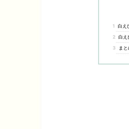
1
白え
2
白え
3
まと