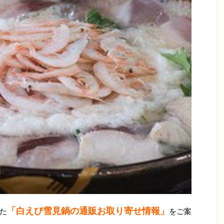
「白えび雪見鍋の通販お取り寄せ情報」
れた
をご案