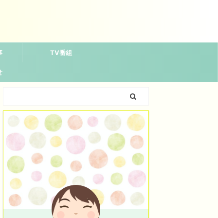
事
TV番組
せ