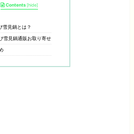
Contents
[
hide
]
び雪見鍋とは？
び雪見鍋通販お取り寄せ
め