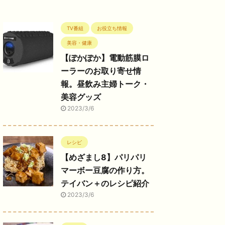
TV番組
お役立ち情報
美容・健康
【ぽかぽか】電動筋膜ロ
ーラーのお取り寄せ情
報。昼飲み主婦トーク・
美容グッズ
2023/3/6
レシピ
【めざまし8】パリパリ
マーボー豆腐の作り方。
テイバン＋のレシピ紹介
2023/3/6