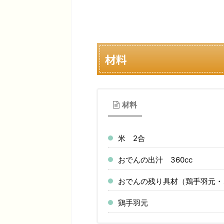
材料
材料
米 2合
おでんの出汁 360cc
おでんの残り具材（鶏手羽元・
鶏手羽元