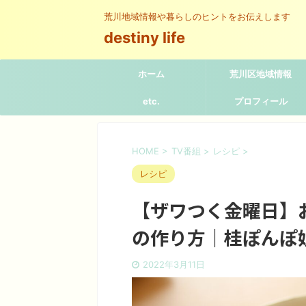
荒川地域情報や暮らしのヒントをお伝えします
destiny life
ホーム
荒川区地域情報
etc.
プロフィール
HOME
>
TV番組
>
レシピ
>
レシピ
【ザワつく金曜日】
の作り方｜桂ぽんぽ
2022年3月11日