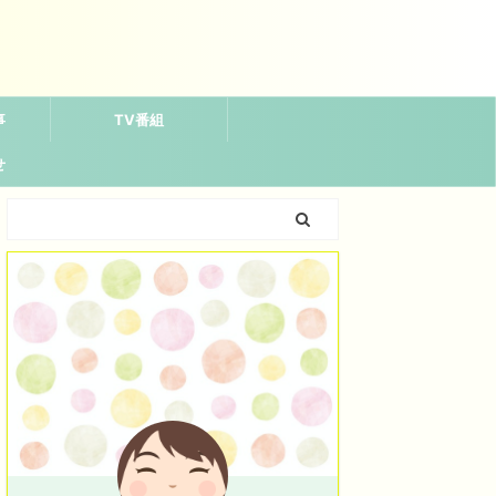
事
TV番組
せ