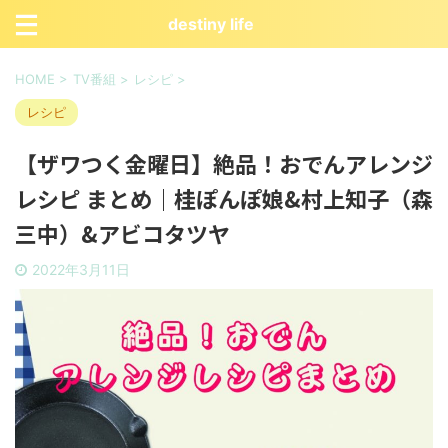
destiny life
HOME
>
TV番組
>
レシピ
>
レシピ
【ザワつく金曜日】絶品！おでんアレンジ
レシピ まとめ｜桂ぽんぽ娘&村上知子（森
三中）&アビコタツヤ
2022年3月11日