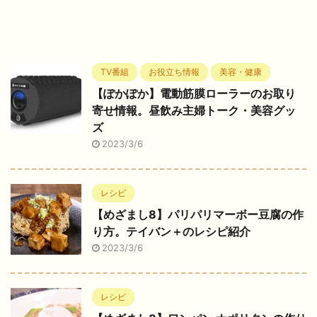
TV番組
お役立ち情報
美容・健康
【ぽかぽか】電動筋膜ローラーのお取り
寄せ情報。昼飲み主婦トーク・美容グッ
ズ
2023/3/6
レシピ
【めざまし8】パリパリマーボー豆腐の作
り方。テイバン＋のレシピ紹介
2023/3/6
レシピ