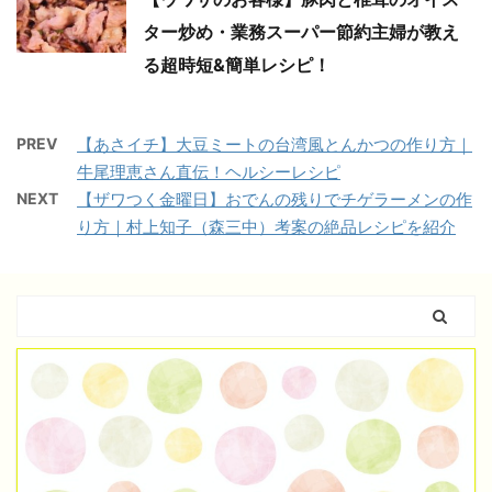
ター炒め・業務スーパー節約主婦が教え
る超時短&簡単レシピ！
PREV
【あさイチ】大豆ミートの台湾風とんかつの作り方｜
牛尾理恵さん直伝！ヘルシーレシピ
NEXT
【ザワつく金曜日】おでんの残りでチゲラーメンの作
り方｜村上知子（森三中）考案の絶品レシピを紹介