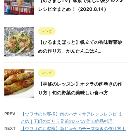
【めざましTV】家族で楽しい夏グルメ♪
レシピ全まとめ！（2020.8.14）
レシピ
【ひるまえほっと】帆立ての香味野菜炒
めの作り方。かんたんごはん。
レシピ
【林修のレッスン】オクラの肉巻きの作
り方｜旬の野菜の美味しい食べ方
PREV
【ウワサのお客様】肉のハナマサアレンジレシピ ま
とめ｜下町のゴリラ兄弟のパパが作る絶品料理
NEXT
【ウワサのお客様】新じゃがのチーズ焼きの作り方｜