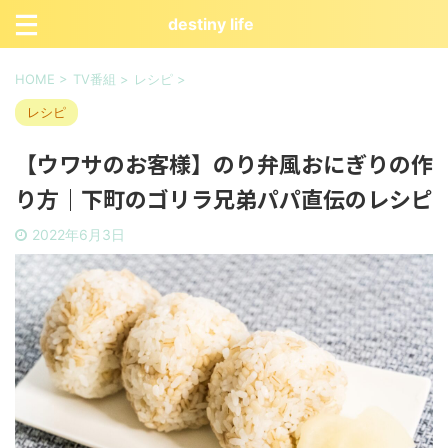
destiny life
HOME
>
TV番組
>
レシピ
>
レシピ
【ウワサのお客様】のり弁風おにぎりの作
り方｜下町のゴリラ兄弟パパ直伝のレシピ
2022年6月3日