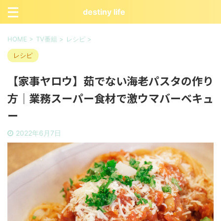
destiny life
HOME
>
TV番組
>
レシピ
>
レシピ
【家事ヤロウ】茹でない海老パスタの作り
方｜業務スーパー食材で激ウマバーベキュ
ー
2022年6月7日