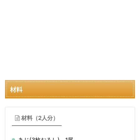
材料
材料（2人分）
あじ(3枚おろし) 1尾