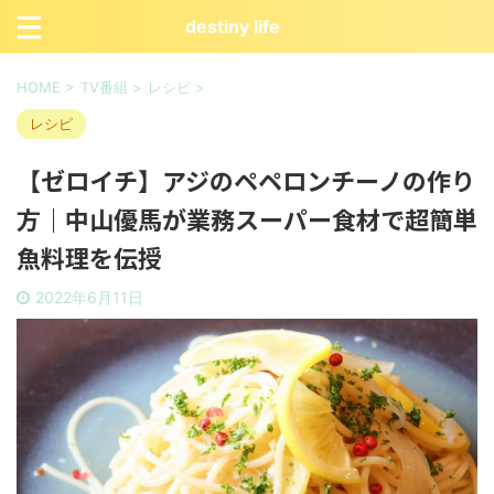
destiny life
HOME
>
TV番組
>
レシピ
>
レシピ
【ゼロイチ】アジのペペロンチーノの作り
方｜中山優馬が業務スーパー食材で超簡単
魚料理を伝授
2022年6月11日