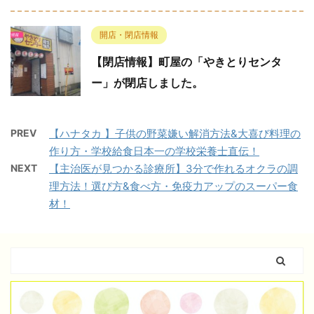
開店・閉店情報
【閉店情報】町屋の「やきとりセンタ
ー」が閉店しました。
PREV
【ハナタカ 】子供の野菜嫌い解消方法&大喜び料理の
作り方・学校給食日本一の学校栄養士直伝！
NEXT
【主治医が見つかる診療所】3分で作れるオクラの調
理方法！選び方&食べ方・免疫力アップのスーパー食
材！