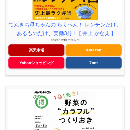
てんきち母ちゃんの らくべん！ レンチンだけ、
あるものだけ、実働3分！ [ 井上 かなえ ]
posted with
カエレバ
楽天市場
Amazon
Yahooショッピング
7net