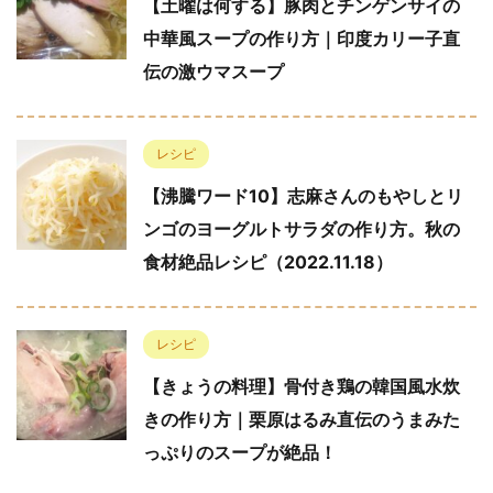
【土曜は何する】豚肉とチンゲンサイの
中華風スープの作り方｜印度カリー子直
伝の激ウマスープ
レシピ
【沸騰ワード10】志麻さんのもやしとリ
ンゴのヨーグルトサラダの作り方。秋の
食材絶品レシピ（2022.11.18）
レシピ
【きょうの料理】骨付き鶏の韓国風水炊
きの作り方｜栗原はるみ直伝のうまみた
っぷりのスープが絶品！