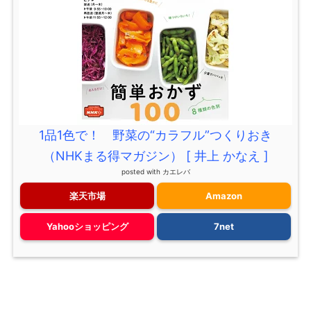
1品1色で！ 野菜の“カラフル”つくりおき
（NHKまる得マガジン） [ 井上 かなえ ]
posted with
カエレバ
楽天市場
Amazon
Yahooショッピング
7net