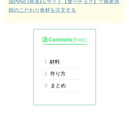
国内No.1産直ECサイト【食べチョク】で農家漁
師のこだわり食材を注文する
Contents
[
hide
]
1
材料
2
作り方
3
まとめ