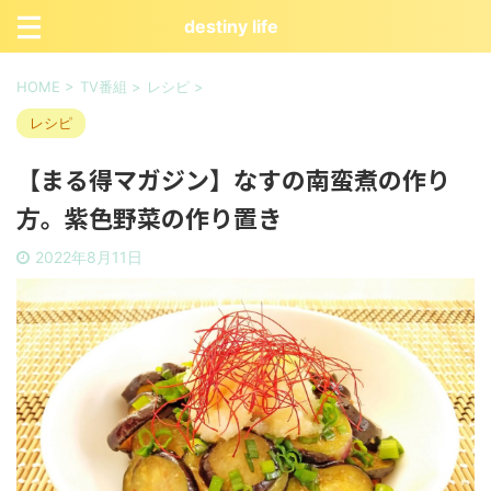
destiny life
HOME
>
TV番組
>
レシピ
>
レシピ
【まる得マガジン】なすの南蛮煮の作り
方。紫色野菜の作り置き
2022年8月11日