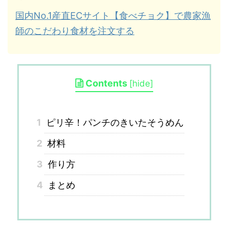
国内No.1産直ECサイト【食べチョク】で農家漁
師のこだわり食材を注文する
Contents
[
hide
]
1
ピリ辛！パンチのきいたそうめん
2
材料
3
作り方
4
まとめ