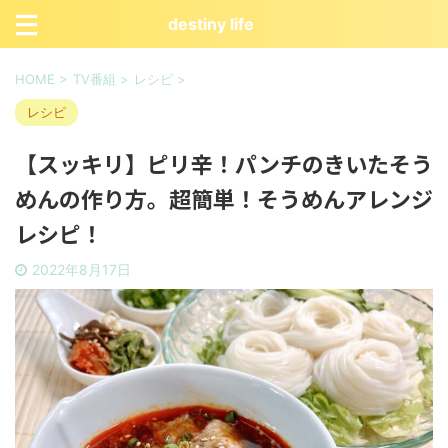
destiny life
HOME
>
TV番組
>
レシピ
>
レシピ
【スッキリ】ピリ辛！パンチのきいたそう
めんの作り方。超簡単！そうめんアレンジ
レシピ！
2022年8月17日