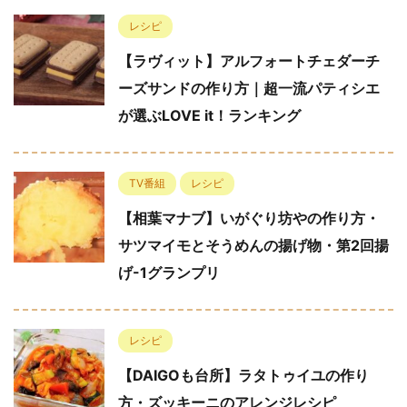
レシピ
【ラヴィット】アルフォートチェダーチ
ーズサンドの作り方｜超一流パティシエ
が選ぶLOVE it！ランキング
TV番組
レシピ
【相葉マナブ】いがぐり坊やの作り方・
サツマイモとそうめんの揚げ物・第2回揚
げ-1グランプリ
レシピ
【DAIGOも台所】ラタトゥイユの作り
方・ズッキーニのアレンジレシピ