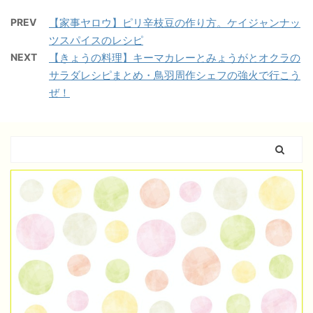
PREV
【家事ヤロウ】ピリ辛枝豆の作り方。ケイジャンナッ
ツスパイスのレシピ
NEXT
【きょうの料理】キーマカレーとみょうがとオクラの
サラダレシピまとめ・鳥羽周作シェフの強火で行こう
ぜ！