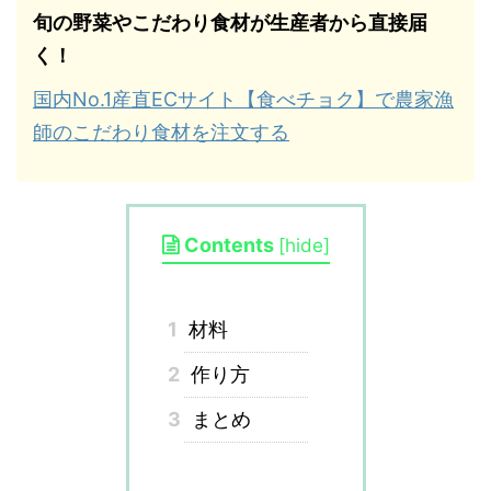
旬の野菜やこだわり食材が生産者から直接届
く！
国内No.1産直ECサイト【食べチョク】で農家漁
師のこだわり食材を注文する
Contents
[
hide
]
1
材料
2
作り方
3
まとめ