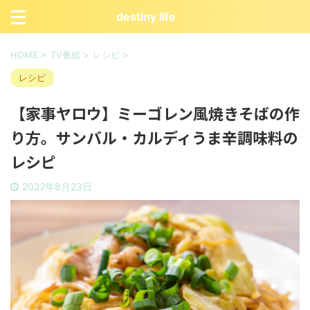
destiny life
HOME
>
TV番組
>
レシピ
>
レシピ
【家事ヤロウ】ミーゴレン風焼きそばの作
り方。サンバル・カルディうま辛調味料の
レシピ
2022年8月23日