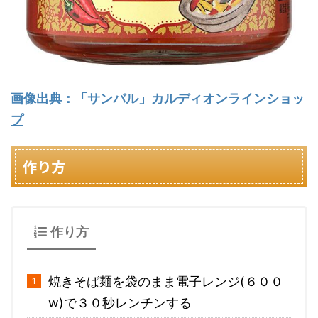
画像出典：「サンバル」カルディオンラインショッ
プ
作り方
作り方
焼きそば麺を袋のまま電子レンジ(６００
w)で３０秒レンチンする