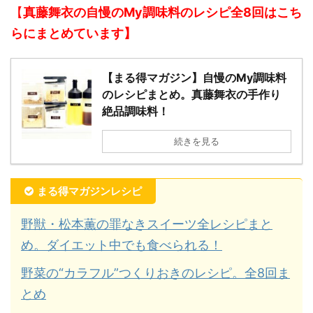
【
真
藤舞衣の自慢のMy調味料のレシピ全8回はこち
らにまとめています】
【まる得マガジン】自慢のMy調味料
のレシピまとめ。真藤舞衣の手作り
絶品調味料！
続きを見る
まる得マガジンレシピ
野獣・松本薫の罪なきスイーツ全レシピまと
め。ダイエット中でも食べられる！
野菜の“カラフル”つくりおきのレシピ。全8回ま
とめ