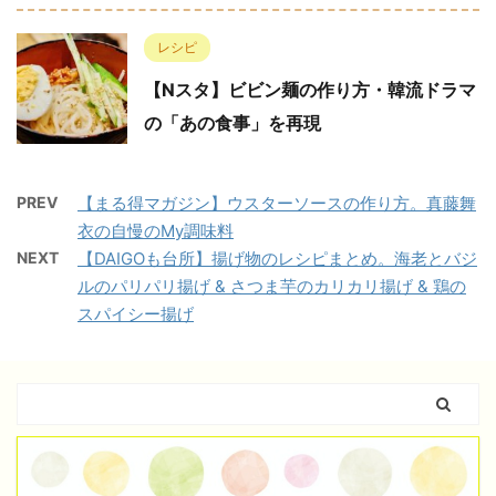
レシピ
【Nスタ】ビビン麺の作り方・韓流ドラマ
の「あの食事」を再現
PREV
【まる得マガジン】ウスターソースの作り方。真藤舞
衣の自慢のMy調味料
NEXT
【DAIGOも台所】揚げ物のレシピまとめ。海老とバジ
ルのパリパリ揚げ & さつま芋のカリカリ揚げ & 鶏の
スパイシー揚げ