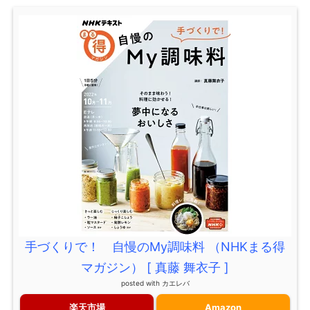
手づくりで！ 自慢のMy調味料 （NHKまる得
マガジン） [ 真藤 舞衣子 ]
posted with
カエレバ
楽天市場
Amazon