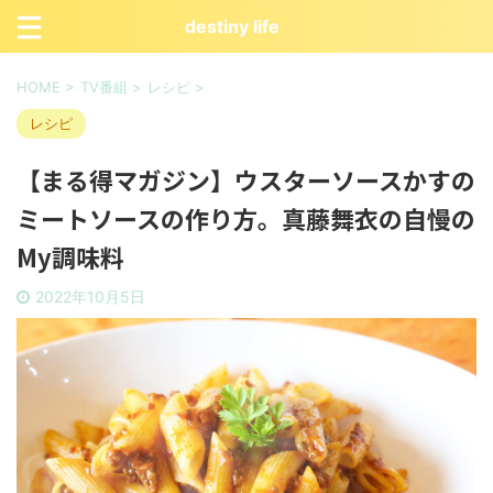
destiny life
HOME
>
TV番組
>
レシピ
>
レシピ
【まる得マガジン】ウスターソースかすの
ミートソースの作り方。真藤舞衣の自慢の
My調味料
2022年10月5日