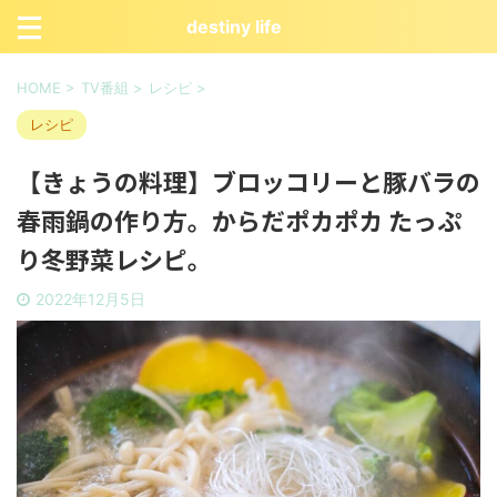
destiny life
HOME
>
TV番組
>
レシピ
>
レシピ
【きょうの料理】ブロッコリーと豚バラの
春雨鍋の作り方。からだポカポカ たっぷ
り冬野菜レシピ。
2022年12月5日