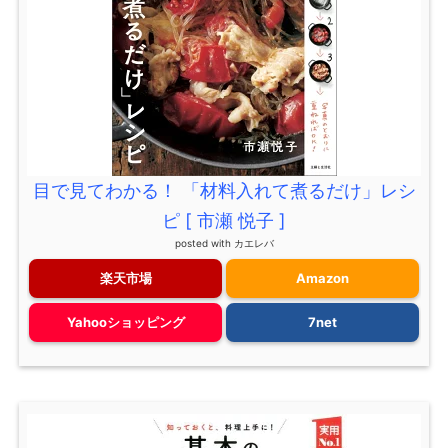
目で見てわかる！ 「材料入れて煮るだけ」レシ
ピ [ 市瀬 悦子 ]
posted with
カエレバ
楽天市場
Amazon
Yahooショッピング
7net