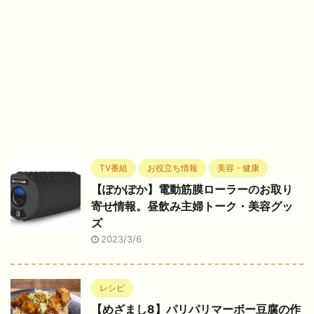
TV番組
お役立ち情報
美容・健康
【ぽかぽか】電動筋膜ローラーのお取り
寄せ情報。昼飲み主婦トーク・美容グッ
ズ
2023/3/6
レシピ
【めざまし8】パリパリマーボー豆腐の作