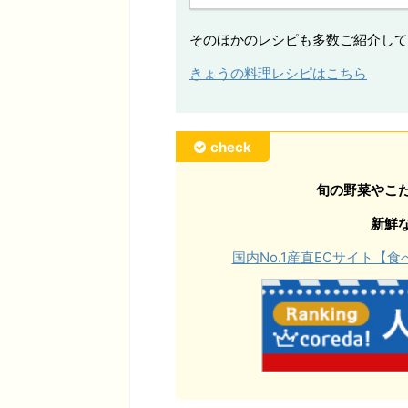
そのほかのレシピも多数ご紹介して
きょうの料理レシピはこちら
check
旬の野菜やこ
新鮮
国内No.1産直ECサイト