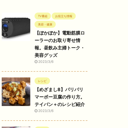
TV番組
お役立ち情報
美容・健康
【ぽかぽか】電動筋膜ロ
ーラーのお取り寄せ情
報。昼飲み主婦トーク・
美容グッズ
2023/3/6
レシピ
【めざまし8】パリパリ
マーボー豆腐の作り方。
テイバン＋のレシピ紹介
2023/3/6