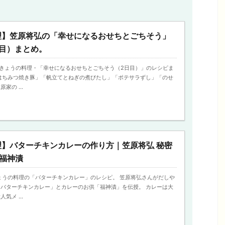
理】笠原将弘の「幸せになるおせちとごちそう」
目）まとめ。
3日、きょうの料理・「幸せになるおせちとごちそう（2日目）」のレシピま
はちみつ焼き豚」「帆立てとねぎの煮びたし」「ポテサラずし」「のせ
家の ...
理】バターチキンカレーの作り方｜笠原将弘 秘密
福神漬
、きょうの料理の「バターチキンカレー」のレシピ。 笠原将弘さんがだしや
バターチキンカレー」とカレーのお供「福神漬」を伝授。 カレーは大
気メ ...