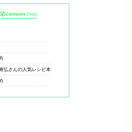
Contents
[
hide
]
方
将弘さんの人気レシピ本
め