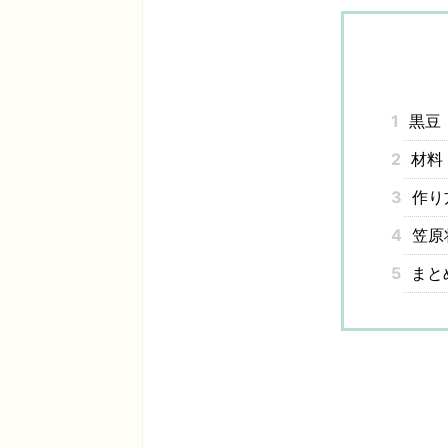
1
黒豆
2
材料
3
作り
4
笠原
5
まと