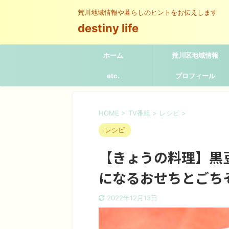
荒川地域情報や暮らしのヒントをお伝えします
destiny life
ホーム
荒川区地域情報
etc.
プロフィール
HOME
>
TV番組
>
レシピ
>
レシピ
【きょうの料理】黒
になるおせちとごち
2022年12月13日