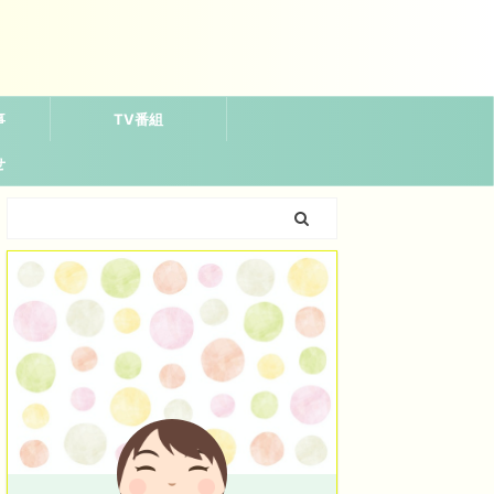
事
TV番組
せ