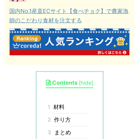
国内No.1産直ECサイト【食べチョク】で農家漁
師のこだわり食材を注文する
Contents
[
hide
]
1
材料
2
作り方
3
まとめ