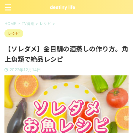
destiny life
HOME
>
TV番組
>
レシピ
>
レシピ
【ソレダメ】金目鯛の酒蒸しの作り方。角
上魚類で絶品レシピ
2022年12月14日