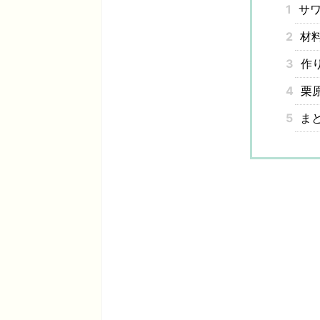
1
サワ
2
材
3
作
4
栗
5
ま