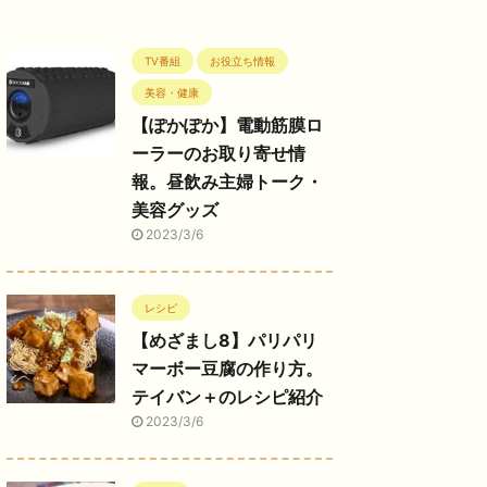
TV番組
お役立ち情報
美容・健康
【ぽかぽか】電動筋膜ロ
ーラーのお取り寄せ情
報。昼飲み主婦トーク・
美容グッズ
2023/3/6
レシピ
【めざまし8】パリパリ
マーボー豆腐の作り方。
テイバン＋のレシピ紹介
2023/3/6