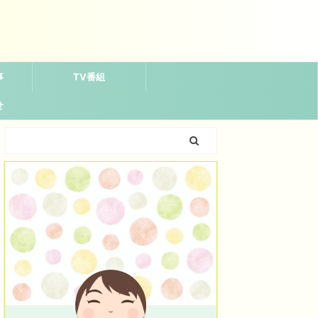
事
TV番組
せ