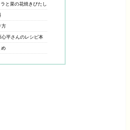
ラと菜の花焼きびたし
料
り方
原心平さんのレシピ本
とめ