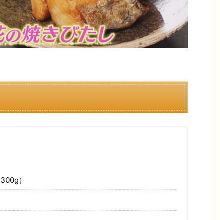
300g）