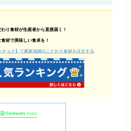
だわり食材が生産者から直接届く！
な食材で美味しい食卓を！
【食べチョク】で農家漁師のこだわり食材を注文する
Contents
[
hide
]