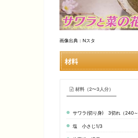
画像出典：Nスタ
材料
材料（2〜3人分）
サワラ(切り身) 3切れ（240～
塩 小さじ1/3