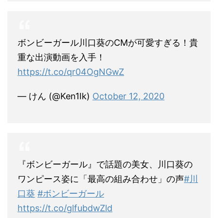
ボンビーガール川口葵のCMが可愛すぎる！貴
重な出演動画を入手！
https://t.co/qr04OgNGwZ
— けん (@Ken1Ik)
October 12, 2020
『ボンビーガール』で話題の美女、川口葵の
ワンピース姿に「最高の組み合わせ」の声
#川
口葵
#ボンビーガール
https://t.co/glfubdwZld