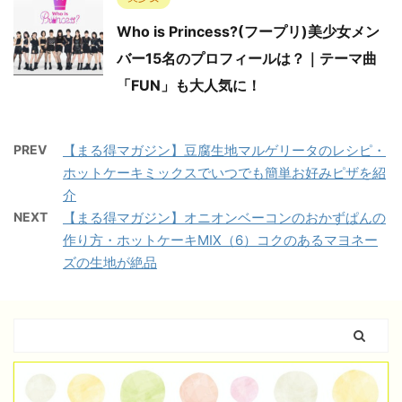
Who is Princess?(フープリ)美少女メン
バー15名のプロフィールは？｜テーマ曲
「FUN」も大人気に！
PREV
【まる得マガジン】豆腐生地マルゲリータのレシピ・
ホットケーキミックスでいつでも簡単お好みピザを紹
介
NEXT
【まる得マガジン】オニオンベーコンのおかずぱんの
作り方・ホットケーキMIX（6）コクのあるマヨネー
ズの生地が絶品