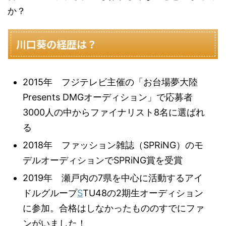
か？
川口葵の経歴は？
2015年 フジテレビ主催の「お台場夢大陸
Presents DMGオーディション」で応募者
3000人の中からファイナリスト8名に選ばれ
る
2018年 ファッション雑誌（SPRiNG）のモ
デルオーディションでSPRiNG賞を受賞
2019年 瀬戸内の7県を中心に活動するアイ
ドルグループ
S
TU48の2期生オーディション
に参加。合格はしなかったもののすでにファ
ンがいました！