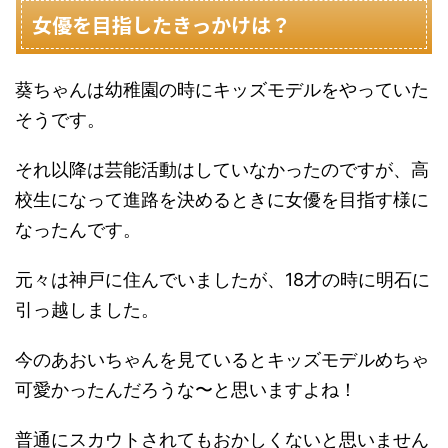
女優を目指したきっかけは？
葵ちゃんは幼稚園の時にキッズモデルをやっていた
そうです。
それ以降は芸能活動はしていなかったのですが、高
校生になって進路を決めるときに女優を目指す様に
なったんです。
元々は神戸に住んでいましたが、18才の時に明石に
引っ越しました。
今のあおいちゃんを見ているとキッズモデルめちゃ
可愛かったんだろうな〜と思いますよね！
普通にスカウトされてもおかしくないと思いません