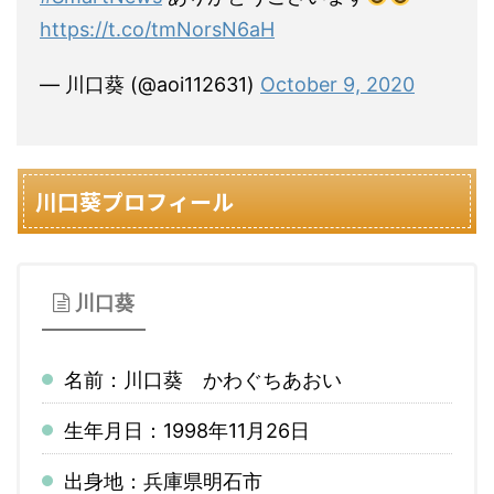
https://t.co/tmNorsN6aH
— 川口葵 (@aoi112631)
October 9, 2020
川口葵プロフィール
川口葵
名前：川口葵 かわぐちあおい
生年月日：1998年11月26日
出身地：兵庫県明石市