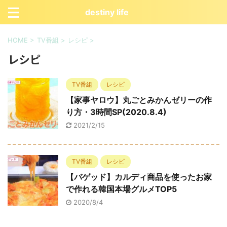
destiny life
HOME
>
TV番組
>
レシピ
>
レシピ
TV番組
レシピ
【家事ヤロウ】丸ごとみかんゼリーの作
り方・3時間SP(2020.8.4)
2021/2/15
TV番組
レシピ
【バゲッド】カルディ商品を使ったお家
で作れる韓国本場グルメTOP5
2020/8/4