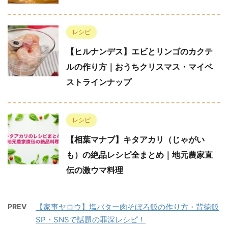
レシピ
【ヒルナンデス】エビとリンゴのカクテ
ルの作り方｜おうちクリスマス・マイベ
ストラインナップ
レシピ
【相葉マナブ】キタアカリ（じゃがい
も）の絶品レシピ全まとめ｜地元農家直
伝の激ウマ料理
PREV
【家事ヤロウ】塩バター肉そぼろ飯の作り方・背徳飯
SP・SNSで話題の罪深レシピ！