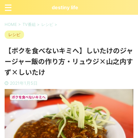
destiny life
HOME
>
TV番組
>
レシピ
>
レシピ
【ボクを食べないキミへ】しいたけのジャ
ージャー飯の作り方・リュウジ×山之内す
ず×しいたけ
2021年1月5日