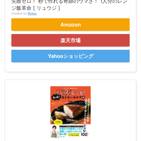
失敗ゼロ！ 秒で作れる奇跡のウマさ！ 1人分のレン
ジ飯革命 [ リュウジ ]
created by
Rinker
Amazon
楽天市場
Yahooショッピング