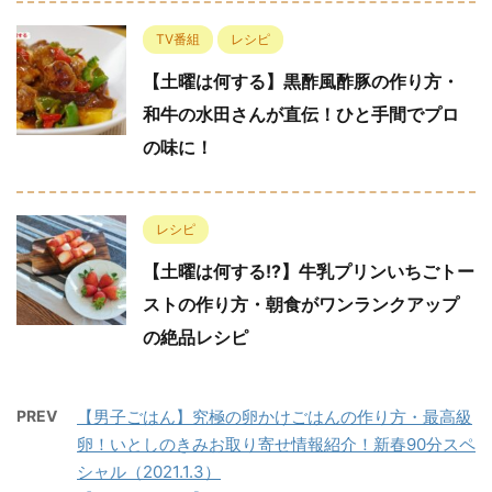
TV番組
レシピ
【土曜は何する】黒酢風酢豚の作り方・
和牛の水田さんが直伝！ひと手間でプロ
の味に！
レシピ
【土曜は何する!?】牛乳プリンいちごトー
ストの作り方・朝食がワンランクアップ
の絶品レシピ
PREV
【男子ごはん】究極の卵かけごはんの作り方・最高級
卵！いとしのきみお取り寄せ情報紹介！新春90分スペ
シャル（2021.1.3）