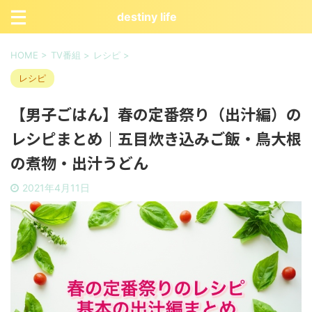
destiny life
HOME
>
TV番組
>
レシピ
>
レシピ
【男子ごはん】春の定番祭り（出汁編）の
レシピまとめ｜五目炊き込みご飯・鳥大根
の煮物・出汁うどん
2021年4月11日