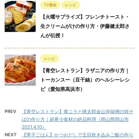
TV番組
レシピ
【火曜サプライズ】フレンチトースト・
生クリームがけの作り方・伊藤健太郎さ
んが伝授！
レシピ
【青空レストラン】ラザニアの作り方｜
トーカンスー（豆干絲）のヘルシーレシ
ピ（愛知県高浜市）
PREV
【青空レストラン】黄ニラと桃太郎金山寺味噌の焼そ
ばの作り方｜超希少食材の絶品料理（岡山県岡山市
2021.4.10）
NEXT
【男子ごはん】かつおだしで五目炊き込みご飯の作り