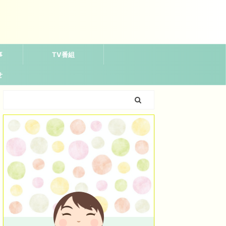
事
TV番組
せ