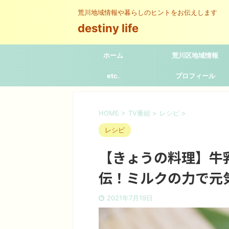
荒川地域情報や暮らしのヒントをお伝えします
destiny life
ホーム
荒川区地域情報
etc.
プロフィール
HOME
>
TV番組
>
レシピ
>
レシピ
【きょうの料理】牛
伝！ミルクの力で元
2021年7月19日