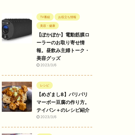
TV番組
お役立ち情報
美容・健康
【ぽかぽか】電動筋膜ロ
ーラーのお取り寄せ情
報。昼飲み主婦トーク・
美容グッズ
2023/3/6
レシピ
【めざまし8】パリパリ
マーボー豆腐の作り方。
テイバン＋のレシピ紹介
2023/3/6