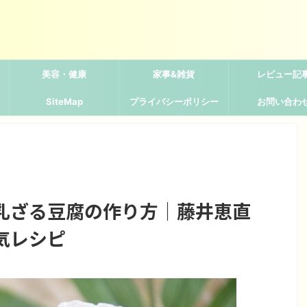
美容・健康
家事&雑貨
レビュー記
SiteMap
プライバシーポリシー
お問い合わ
乳ざる豆腐の作り方｜藤井恵直
気レシピ