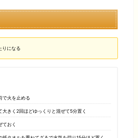
たりになる
前で火を止める
て大きく2回ほどゆっくりと混ぜて5分置く
ぜておく
の紙タオルを重ねてざるで水気を切り15分ほど置く