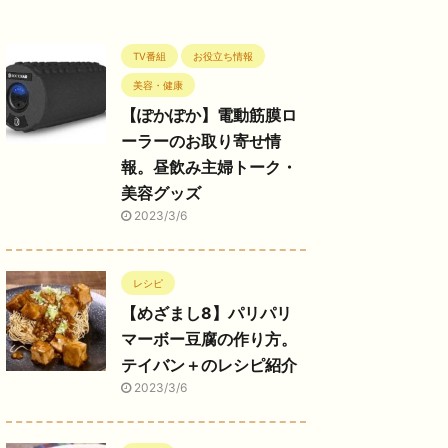
TV番組
お役立ち情報
美容・健康
【ぽかぽか】電動筋膜ロ
ーラーのお取り寄せ情
報。昼飲み主婦トーク・
美容グッズ
2023/3/6
レシピ
【めざまし8】パリパリ
マーボー豆腐の作り方。
テイバン＋のレシピ紹介
2023/3/6