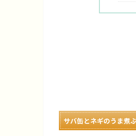
サバ缶とネギのうま煮