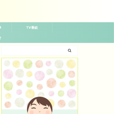
事
TV番組
せ