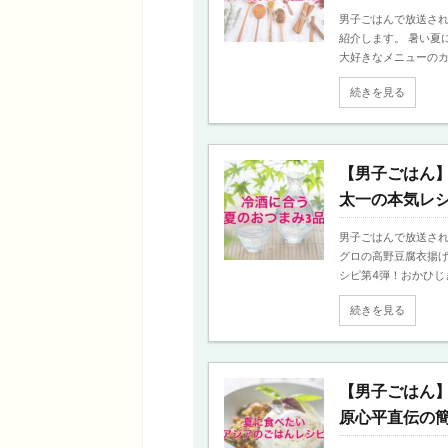
男子ごはんで放送さ
紹介します。 暑い夏
大好きなメニューのカレ
続きを見る
【男子ごはん
太一の本気レ
男子ごはんで放送され
グロの高野豆腐衣揚
シピ第4弾！おかひじき 
続きを見る
【男子ごはん
原心平直伝の