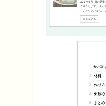
2021年8月1日の
ご紹介します。 暑く
しいアジアごはん。 なか
続きを見る
1
サバ缶
2
材料
3
作り方
4
栗原心
5
まとめ