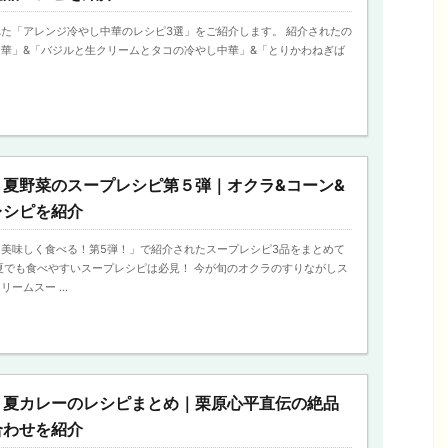
た「アレンジ冷やし中華のレシピ3選」をご紹介します。 紹介されたの
華」&「バジルと生クリームとタコの冷やし中華」&「とりかわねぎば
】夏野菜のスープレシピ第５弾｜オクラ&コーン&
レシピを紹介
美味しく食べる！第5弾！」で紹介されたスープレシピ3品をまとめて
夏でも食べやすいスープレシピは必見！ 今が旬のオクラのすりながしス
ームスー ...
】夏カレーのレシピまとめ｜栗原心平直伝の絶品
合わせを紹介