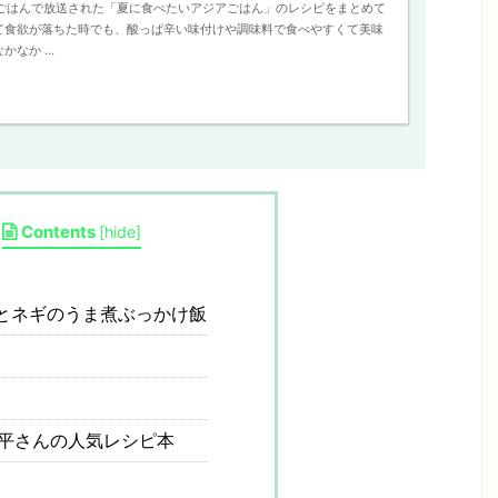
男子ごはんで放送された「夏に食べたいアジアごはん」のレシピをまとめて
て食欲が落ちた時でも、酸っぱ辛い味付けや調味料で食べやすくて美味
なか ...
Contents
[
hide
]
とネギのうま煮ぶっかけ飯
平さんの人気レシピ本