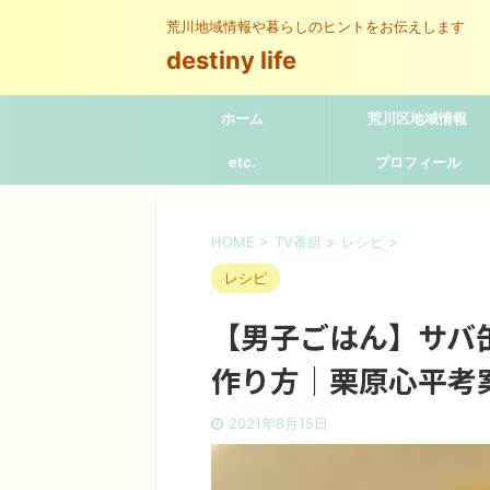
荒川地域情報や暮らしのヒントをお伝えします
destiny life
ホーム
荒川区地域情報
etc.
プロフィール
HOME
>
TV番組
>
レシピ
>
レシピ
【男子ごはん】サバ
作り方｜栗原心平考
2021年8月15日