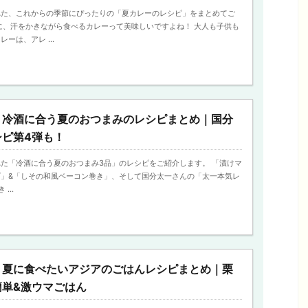
れた、これからの季節にぴったりの「夏カレーのレシピ」をまとめてご
に、汗をかきながら食べるカレーって美味しいですよね！ 大人も子供も
ーは、アレ ...
】冷酒に合う夏のおつまみのレシピまとめ｜国分
シピ第4弾も！
た「冷酒に合う夏のおつまみ3品」のレシピをご紹介します。 「漬けマ
げ」&「しその和風ベーコン巻き」、そして国分太一さんの「太一本気レ
...
】夏に食べたいアジアのごはんレシピまとめ｜栗
簡単&激ウマごはん