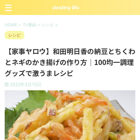
destiny life
HOME
>
TV番組
>
レシピ
>
レシピ
【家事ヤロウ】和田明日香の納豆とちくわ
とネギのかき揚げの作り方｜100均一調理
グッズで激うまレシピ
2022年3月15日