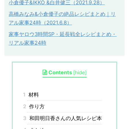
小倉優子
&IKKO &
白井健三（
2021.9.28
）
高橋みなみ&小倉優子の絶品レシピまとめ｜リ
アル家事24時（2021.6.8）
家事ヤロウ3時間SP・延長戦全レシピまとめ・
リアル家事24時
Contents
[
hide
]
1
材料
2
作り方
3
和田明日香さんの人気レシピ本