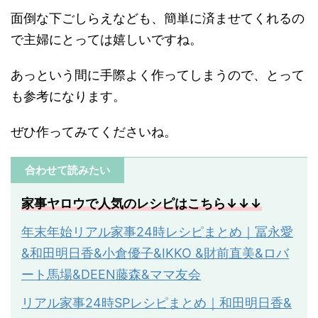
面倒な下ごしらえなども、簡単に済ませてくれるの
で主婦にとっては嬉しいですね。
あっという間に手際よく作ってしまうので、とって
も参考になります。
ぜひ作ってみてくださいね。
合わせて読みたい
家事ヤロウで人気のレシピはこちら↓↓↓
年末年始リアル家事24時レシピまとめ｜冨永愛
&和田明日香&小倉優子&IKKO &財前直美&ロバ
ート馬場&DEEN藤森&ママ友会
リアル家事
24
時
SP
レシピまとめ｜和田明日香
&