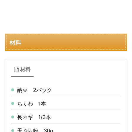
材料
材料
納豆 2パック
ちくわ 1本
長ネギ 1/3本
天ぷら粉 30g