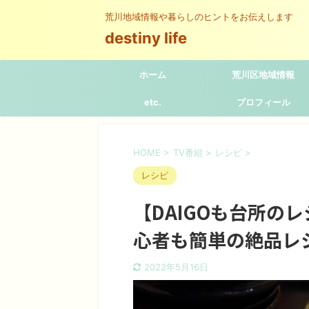
荒川地域情報や暮らしのヒントをお伝えします
destiny life
ホーム
荒川区地域情報
etc.
プロフィール
HOME
>
TV番組
>
レシピ
>
レシピ
【DAIGOも台所の
心者も簡単の絶品レ
2022年5月16日