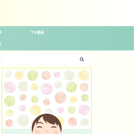
事
TV番組
せ