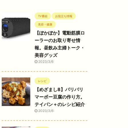
TV番組
お役立ち情報
美容・健康
【ぽかぽか】電動筋膜ロ
ーラーのお取り寄せ情
報。昼飲み主婦トーク・
美容グッズ
2023/3/6
レシピ
【めざまし8】パリパリ
マーボー豆腐の作り方。
テイバン＋のレシピ紹介
2023/3/6