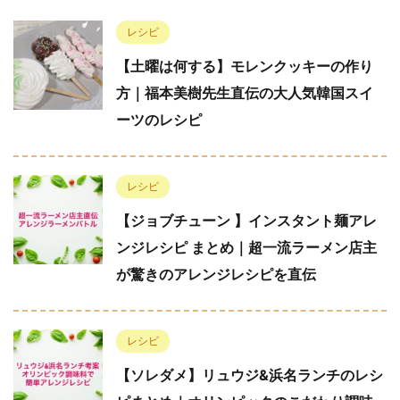
レシピ
【土曜は何する】モレンクッキーの作り
方｜福本美樹先生直伝の大人気韓国スイ
ーツのレシピ
レシピ
【ジョブチューン 】インスタント麺アレ
ンジレシピ まとめ｜超一流ラーメン店主
が驚きのアレンジレシピを直伝
レシピ
【ソレダメ】リュウジ&浜名ランチのレシ