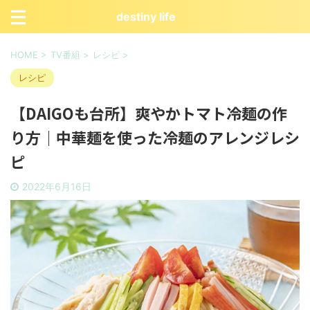
destiny life
HOME
>
TV番組
>
レシピ
>
レシピ
【DAIGOも台所】爽やかトマト冷麺の作
り方｜中華麺を使った冷麺のアレンジレシ
ピ
2022年6月16日