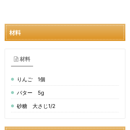
材料
材料
りんご 1個
バター 5g
砂糖 大さじ1/2