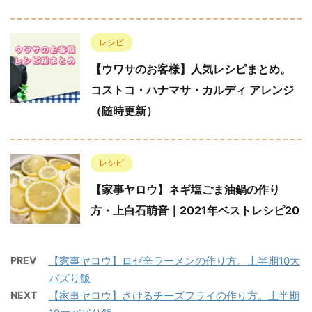
レシピ
【ウワサのお客様】人気レシピまとめ。
コストコ・ハナマサ・カルディ アレンジ
（随時更新）
レシピ
【家事ヤロウ】ネギ塩ごま油鍋の作り
方・上白石萌音｜2021年ベストレシピ20
PREV
【家事ヤロウ】ロゼ辛ラーメンの作り方。上半期10大
バズり飯
NEXT
【家事ヤロウ】さけるチーズフライの作り方。上半期