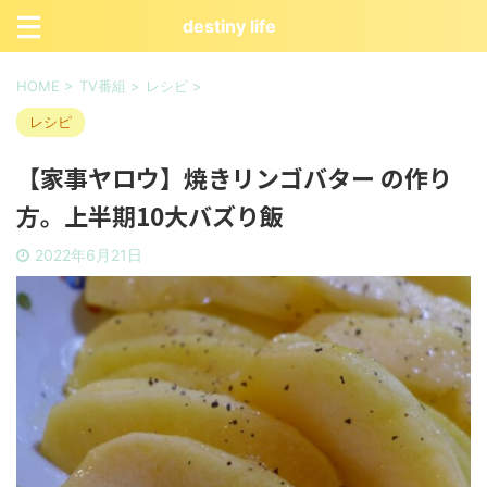
destiny life
HOME
>
TV番組
>
レシピ
>
レシピ
【家事ヤロウ】焼きリンゴバター の作り
方。上半期10大バズり飯
2022年6月21日