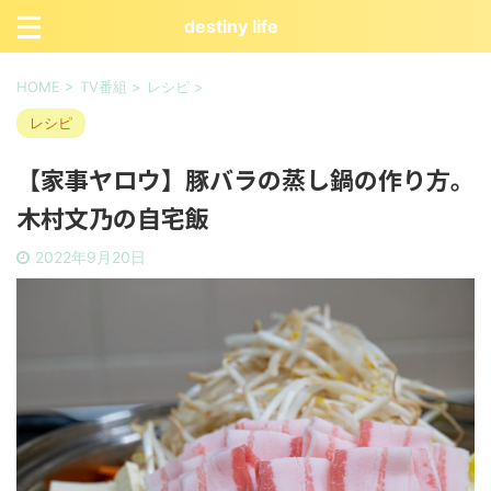
destiny life
HOME
>
TV番組
>
レシピ
>
レシピ
【家事ヤロウ】豚バラの蒸し鍋の作り方。
木村文乃の自宅飯
2022年9月20日