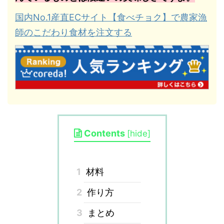
国内No.1産直ECサイト【食べチョク】で農家漁
師のこだわり食材を注文する
Contents
[
hide
]
1
材料
2
作り方
3
まとめ