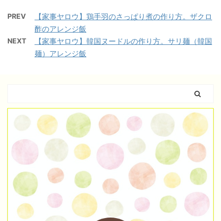
PREV
【家事ヤロウ】鶏手羽のさっぱり煮の作り方。ザクロ
酢のアレンジ飯
NEXT
【家事ヤロウ】韓国ヌードルの作り方。サリ麺（韓国
麺）アレンジ飯