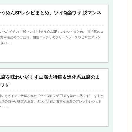
うめんSPレシピまとめ。ツイQ楽ワザ 脱マンネ
日のあさイチの「 脱マンネリ!そうめんSP」のレシピまとめ。 専門店のコ
た方や絶品のつけだれ、相性バッチリのクリームソースやピザにアレン
 ...
豆腐を味わい尽くす豆腐大特集＆進化系豆腐のま
楽ワザ
、今日のあさイチで放送された「ツイQ楽ワザ“豆腐を味わい尽くす”」をまと
食卓の強〜い味方の豆腐、タンパク質が豊富な豆腐のアレンジレシピを
 ...