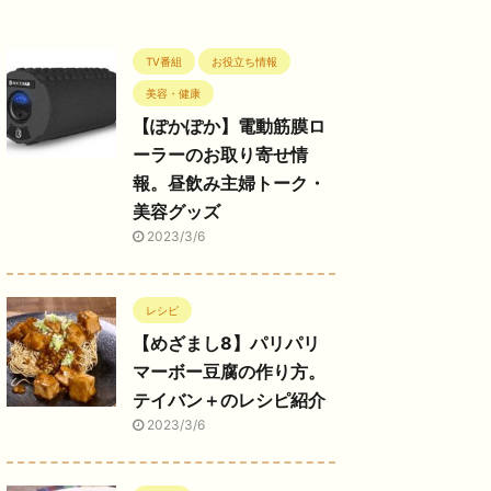
TV番組
お役立ち情報
美容・健康
【ぽかぽか】電動筋膜ロ
ーラーのお取り寄せ情
報。昼飲み主婦トーク・
美容グッズ
2023/3/6
レシピ
【めざまし8】パリパリ
マーボー豆腐の作り方。
テイバン＋のレシピ紹介
2023/3/6