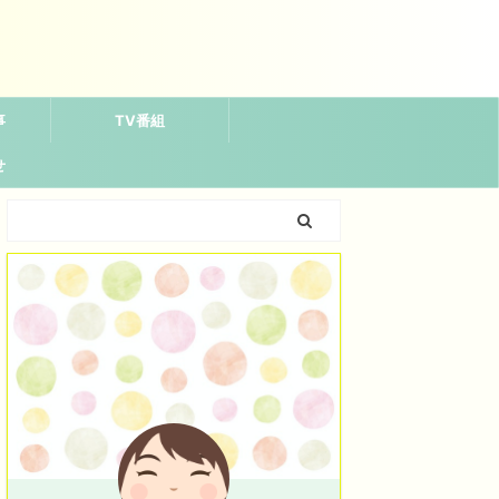
事
TV番組
せ