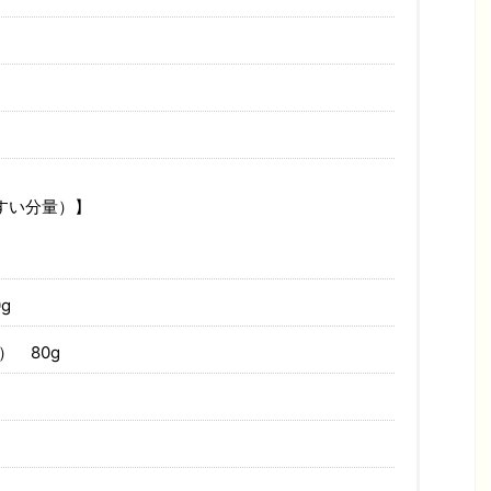
すい分量）】
g
 80g