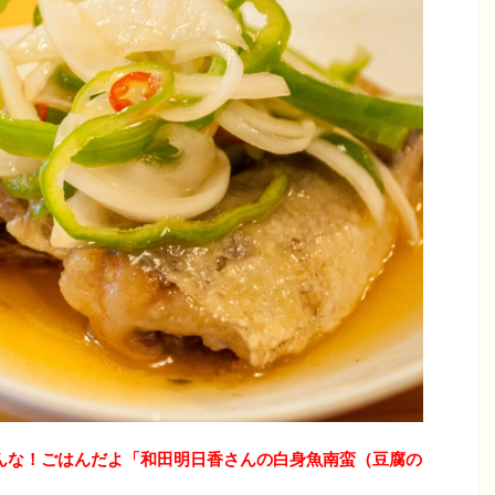
んな！ごはんだよ「和田明日香さんの白身魚南蛮（豆腐の