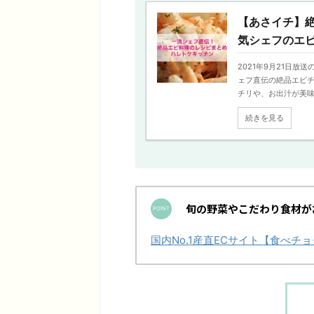
【あさイチ】
気シェフのエビ料
2021年9月21日
ェフ直伝の絶品エビチ
チリや、お出汁が美味しい
続きを見る
旬の野菜やこだわり食材が
国内No.1産直ECサイト【食べ