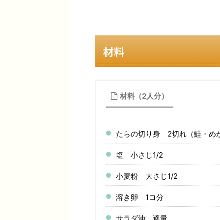
材料
材料（2人分）
たらの切り身 2切れ（鮭・め
塩 小さじ1/2
小麦粉 大さじ1/2
溶き卵 1コ分
サラダ油 適量