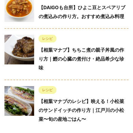
【DAIGOも台所】ひよこ豆とスペアリブ
の煮込みの作り方。おすすめ煮込み料理
レシピ
【相葉マナブ】ちちこ煮の親子丼風の作
り方｜鰹の心臓の煮付け・絶品希少な珍
味
レシピ
【相葉マナブのレシピ】映える！小松菜
のサンドイッチの作り方｜江戸川の小松
菜〜旬の産地ごはん〜