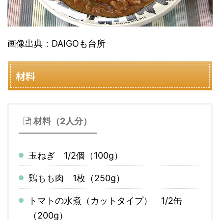
画像出典：DAIGOも台所
材料
材料（2人分）
玉ねぎ 1/2個（100g）
鶏もも肉 1枚（250g）
トマトの水煮（カットタイプ） 1/2缶
（200g）