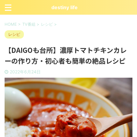
destiny life
HOME
>
TV番組
>
レシピ
>
レシピ
【DAIGOも台所】濃厚トマトチキンカレ
ーの作り方・初心者も簡単の絶品レシピ
2022年6月24日