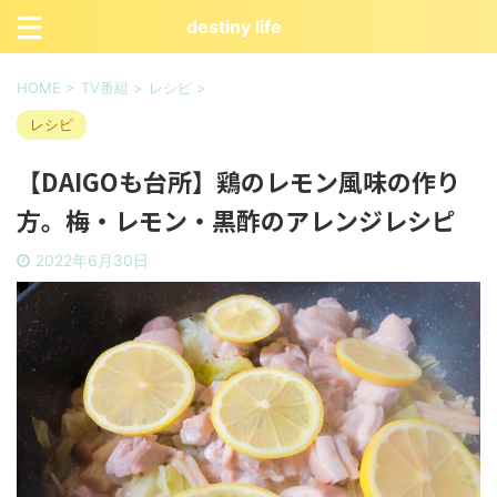
destiny life
HOME
>
TV番組
>
レシピ
>
レシピ
【DAIGOも台所】鶏のレモン風味の作り
方。梅・レモン・黒酢のアレンジレシピ
2022年6月30日