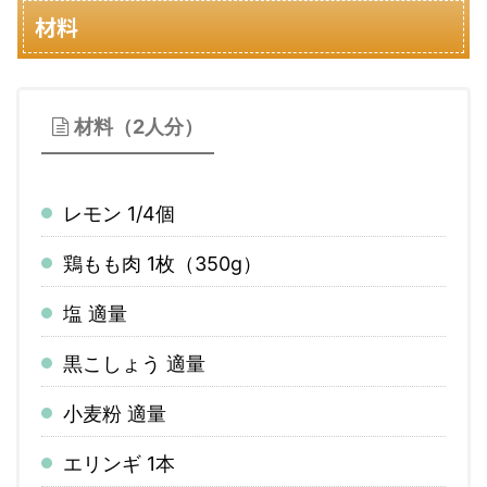
材料
材料（2人分）
レモン 1/4個
鶏もも肉 1枚（350g）
塩 適量
黒こしょう 適量
小麦粉 適量
エリンギ 1本