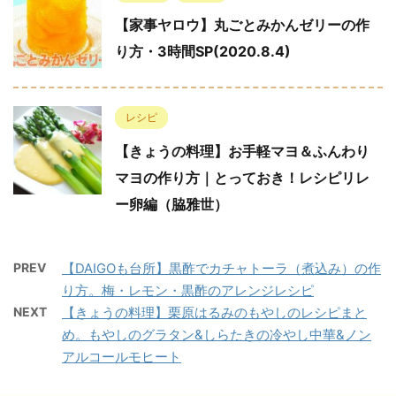
【家事ヤロウ】丸ごとみかんゼリーの作
り方・3時間SP(2020.8.4)
レシピ
【きょうの料理】お手軽マヨ＆ふんわり
マヨの作り方｜とっておき！レシピリレ
ー卵編（脇雅世）
PREV
【DAIGOも台所】黒酢でカチャトーラ（煮込み）の作
り方。梅・レモン・黒酢のアレンジレシピ
NEXT
【きょうの料理】栗原はるみのもやしのレシピまと
め。もやしのグラタン&しらたきの冷やし中華&ノン
アルコールモヒート