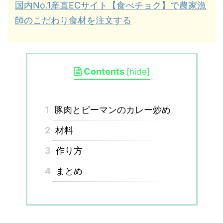
国内No.1産直ECサイト【食べチョク】で農家漁
師のこだわり食材を注文する
Contents
[
hide
]
1
豚肉とピーマンのカレー炒め
2
材料
3
作り方
4
まとめ