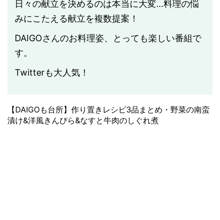
日々の献立を決めるのは本当に大変…料理の悩
みにこたえる献立を複数提案！
DAIGOさんのお料理姿、とっても楽しい番組で
す。
Twitterも大人気！
【DAIGOも台所】作り置きレシピ3品まとめ・野菜の南蛮
漬け&洋風きんぴら&なすと牛肉のしぐれ煮