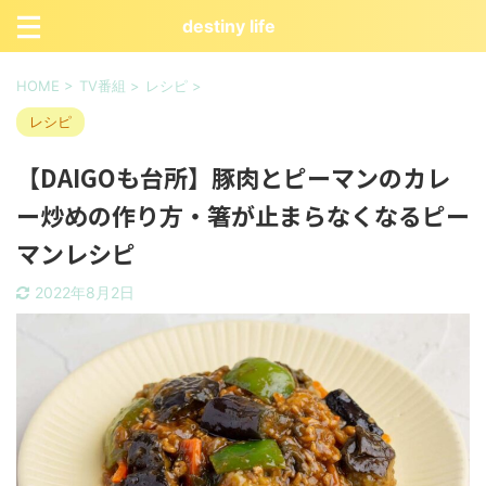
destiny life
HOME
>
TV番組
>
レシピ
>
レシピ
【DAIGOも台所】豚肉とピーマンのカレ
ー炒めの作り方・箸が止まらなくなるピー
マンレシピ
2022年8月2日