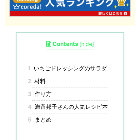
Contents
[
hide
]
1
いちごドレッシングのサラダ
2
材料
3
作り方
4
満留邦子さんの人気レシピ本
5
まとめ