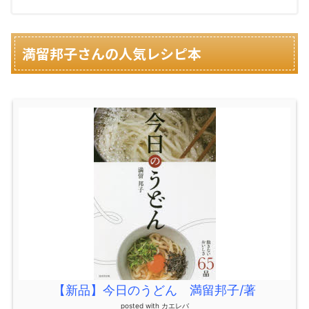
満留邦子さんの人気レシピ本
【新品】今日のうどん 満留邦子/著
posted with
カエレバ