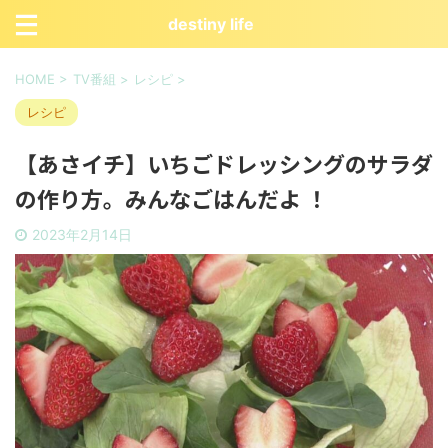
destiny life
HOME
>
TV番組
>
レシピ
>
レシピ
【あさイチ】いちごドレッシングのサラダ
の作り方。みんなごはんだよ ！
2023年2月14日