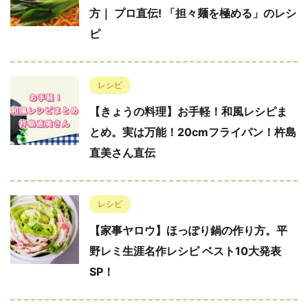
方｜ プロ直伝! 「担々麺を極める」のレシ
ピ
レシピ
【きょうの料理】お手軽！和風レシピま
とめ。実は万能！20cmフライパン！杵島
直美さん直伝
レシピ
【家事ヤロウ】ほっぽり鍋の作り方。平
野レミ生涯名作レシピ ベスト10大発表
SP！