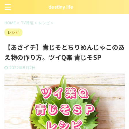
destiny life
HOME
>
TV番組
>
レシピ
>
レシピ
【あさイチ】青じそとちりめんじゃこのあ
え物の作り方。ツイQ楽 青じそSP
2022年8月2日