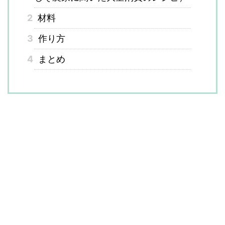
2
材料
3
作り方
4
まとめ