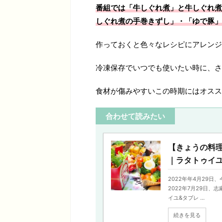
番組では「牛しぐれ煮」と牛しぐれ煮
しぐれ煮の手巻きずし」・「ゆで豚」
作っておくと色々なレシピにアレンジ
冷凍保存でいつでも使いたい時に、さ
食材が傷みやすいこの時期にはオスス
合わせて読みたい
【きょうの料
｜ラタトゥイユ
2022年年4月29
2022年7月29日
イユ&タブレ ...
続きを見る