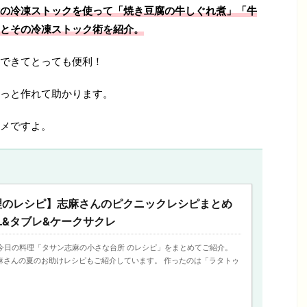
の冷凍ストック
を使って「焼き豆腐の牛しぐれ煮」「牛
とその冷凍ストック術を紹介。
できてとっても便利！
っと作れて助かります。
メですよ。
理のレシピ】志麻さんのピクニックレシピまとめ
&タブレ&ケークサクレ
日、今日の料理「タサン志麻の小さな台所 のレシピ」をまとめてご紹介。
、志麻さんの夏のお助けレシピもご紹介しています。 作ったのは「ラタトゥ