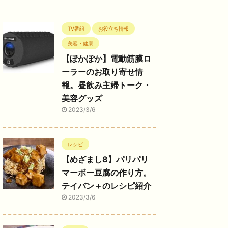
TV番組
お役立ち情報
美容・健康
【ぽかぽか】電動筋膜ロ
ーラーのお取り寄せ情
報。昼飲み主婦トーク・
美容グッズ
2023/3/6
レシピ
【めざまし8】パリパリ
マーボー豆腐の作り方。
テイバン＋のレシピ紹介
2023/3/6