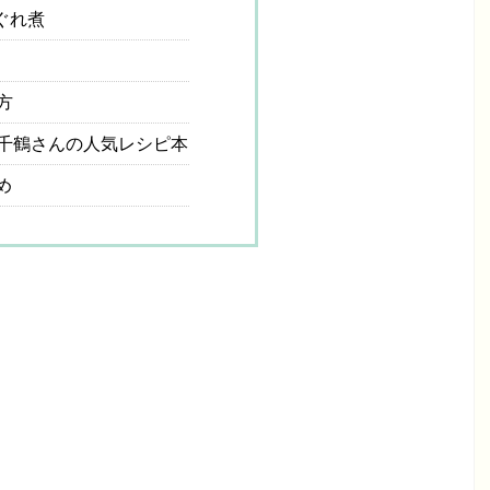
ぐれ煮
方
千鶴さんの人気レシピ本
め