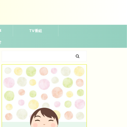
事
TV番組
せ