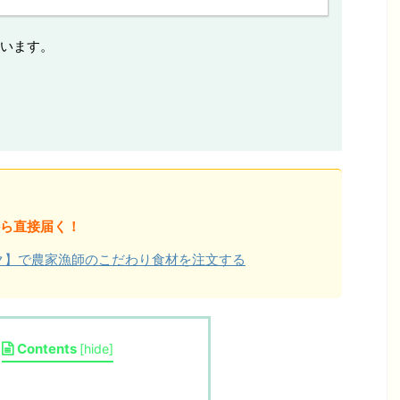
います。
ら直接届く！
ョク】で農家漁師のこだわり食材を注文する
Contents
[
hide
]