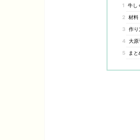
1
牛し
2
材料
3
作り
4
大原
5
まと