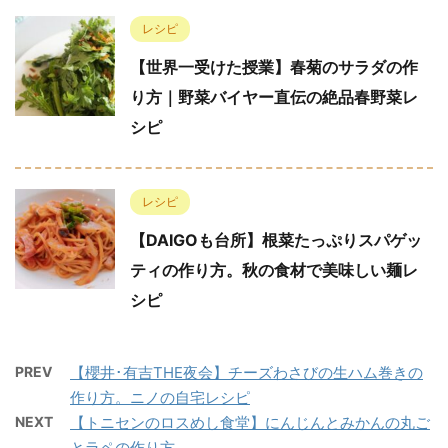
レシピ
【世界一受けた授業】春菊のサラダの作
り方｜野菜バイヤー直伝の絶品春野菜レ
シピ
レシピ
【DAIGOも台所】根菜たっぷりスパゲッ
ティの作り方。秋の食材で美味しい麺レ
シピ
PREV
【櫻井･有吉THE夜会】チーズわさびの生ハム巻きの
作り方。ニノの自宅レシピ
NEXT
【トニセンのロスめし食堂】にんじんとみかんの丸ご
とラペの作り方