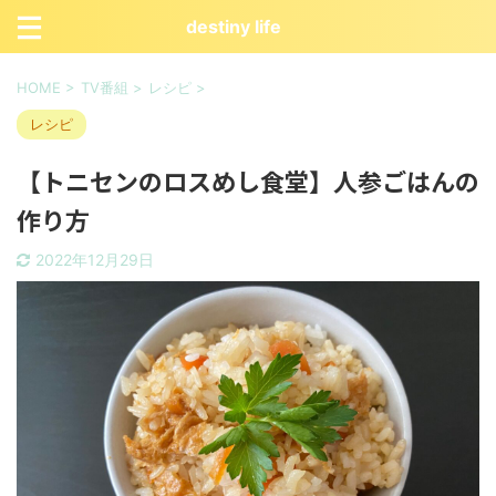
destiny life
HOME
>
TV番組
>
レシピ
>
レシピ
【トニセンのロスめし食堂】人参ごはんの
作り方
2022年12月29日