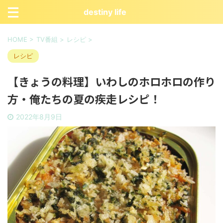
destiny life
HOME
>
TV番組
>
レシピ
>
レシピ
【きょうの料理】いわしのホロホロの作り
方・俺たちの夏の疾走レシピ！
2022年8月9日