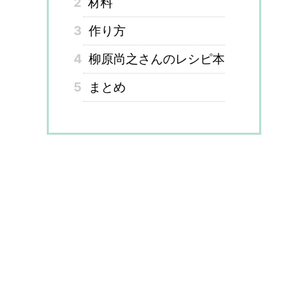
2
材料
3
作り方
4
柳原尚之さんのレシピ本
5
まとめ