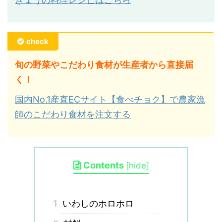
check
旬の野菜やこだわり食材が生産者から直接届
く！
国内No.1産直ECサイト【食べチョク】で農家漁
師のこだわり食材を注文する
Contents
[
hide
]
1
いわしのホロホロ