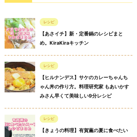
レシピ
【あさイチ】新・定番鍋のレシピまと
め。KiraKiraキッチン
レシピ
【ヒルナンデス】サケのカレーちゃんち
ゃん丼の作り方。料理研究家 もあいかす
みさん早くて美味しい9分レシピ
レシピ
【きょうの料理】有賀薫の夏に食べたい