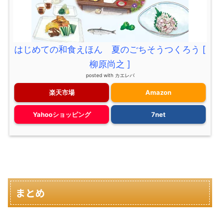
はじめての和食えほん 夏のごちそうつくろう [
柳原尚之 ]
posted with
カエレバ
楽天市場
Amazon
Yahooショッピング
7net
まとめ