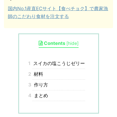
国内No.1産直ECサイト【食べチョク】で農家漁
師のこだわり食材を注文する
Contents
[
hide
]
1
スイカの塩こうじゼリー
2
材料
3
作り方
4
まとめ