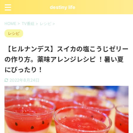
destiny life
HOME
>
TV番組
>
レシピ
>
レシピ
【ヒルナンデス】スイカの塩こうじゼリー
の作り方。薬味アレンジレシピ ！暑い夏
にぴったり！
2022年8月24日