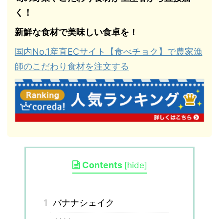
く！
新鮮な食材で美味しい食卓を！
国内No.1産直ECサイト【食べチョク】で農家漁
師のこだわり食材を注文する
Contents
[
hide
]
1
バナナシェイク