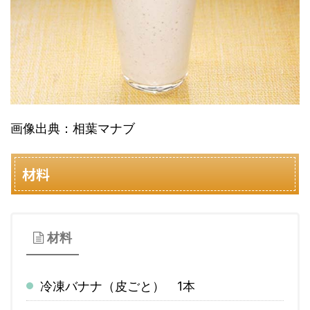
画像出典：相葉マナブ
材料
材料
冷凍バナナ（皮ごと） 1本