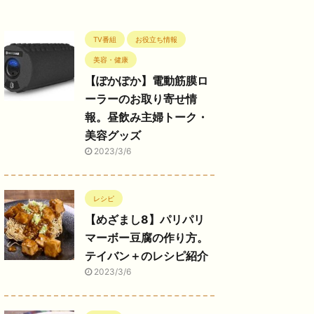
TV番組
お役立ち情報
美容・健康
【ぽかぽか】電動筋膜ロ
ーラーのお取り寄せ情
報。昼飲み主婦トーク・
美容グッズ
2023/3/6
レシピ
【めざまし8】パリパリ
マーボー豆腐の作り方。
テイバン＋のレシピ紹介
2023/3/6