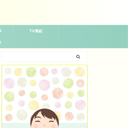
事
TV番組
せ