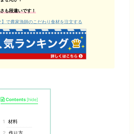
さも段違いです！
ョク】で農家漁師のこだわり食材を注文する
Contents
[
hide
]
1
材料
2
作り方