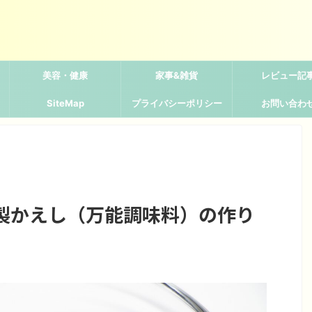
美容・健康
家事&雑貨
レビュー記
SiteMap
プライバシーポリシー
お問い合わ
製かえし（万能調味料）の作り