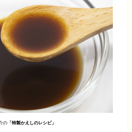
介の
「特製かえしのレシピ」