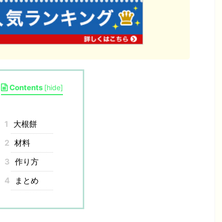
Contents
[
hide
]
1
大根餅
2
材料
3
作り方
4
まとめ