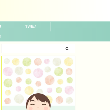
事
TV番組
せ