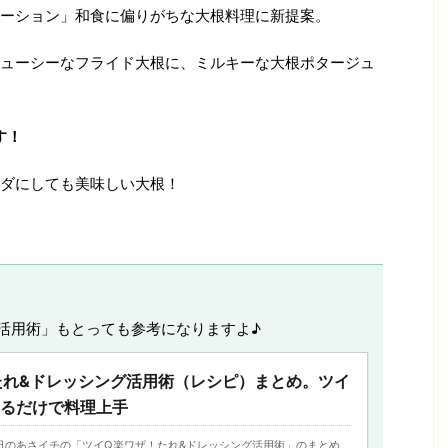
ーション」和食に偏りがちな大根料理に新提案。
ューシーなフライド大根に、ミルキーな大根ポタージュ
す！
ダにしても美味しい大根！
活用術」もとっても参考になりますよ♪
たれ&ドレッシング活用術（レシピ）まとめ。ツイ
けるだけで料理上手
、今日のあさイチの「ツイQ楽ワザ！たれ&ドレッシング活用術」のまとめ。