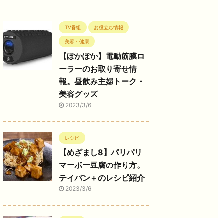
TV番組
お役立ち情報
美容・健康
【ぽかぽか】電動筋膜ロ
ーラーのお取り寄せ情
報。昼飲み主婦トーク・
美容グッズ
2023/3/6
レシピ
【めざまし8】パリパリ
マーボー豆腐の作り方。
テイバン＋のレシピ紹介
2023/3/6