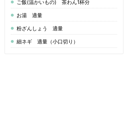
ご飯(温かいもの) 茶わん1杯分
お湯 適量
粉ざんしょう 適量
細ネギ 適量（小口切り）