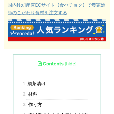
国内No.1産直ECサイト【食べチョク】で農家漁
師のこだわり食材を注文する
Contents
[
hide
]
1
鯛茶漬け
2
材料
3
作り方