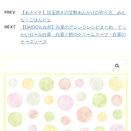
PREV
【あさイチ】目玉焼きの甘酢あんかけの作り方。みん
な！ごはんだよ
NEXT
【DAIGOも台所】白菜のアレンジレシピまとめ。でっ
かいロール白菜・白菜と鱈のクリームスープ・白菜の
チーズソース