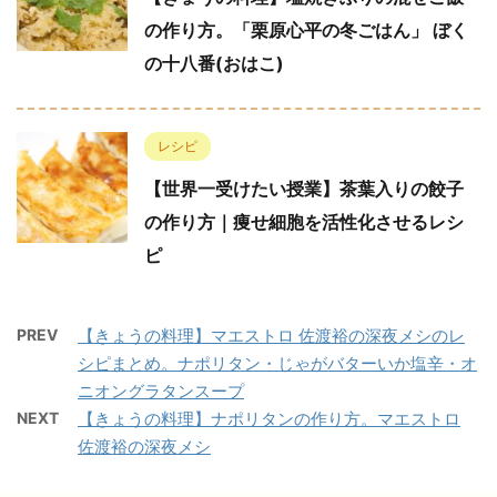
の作り方。「栗原心平の冬ごはん」 ぼく
の十八番(おはこ)
レシピ
【世界一受けたい授業】茶葉入りの餃子
の作り方｜痩せ細胞を活性化させるレシ
ピ
PREV
【きょうの料理】マエストロ 佐渡裕の深夜メシのレ
シピまとめ。ナポリタン・じゃがバターいか塩辛・オ
ニオングラタンスープ
NEXT
【きょうの料理】ナポリタンの作り方。マエストロ
佐渡裕の深夜メシ