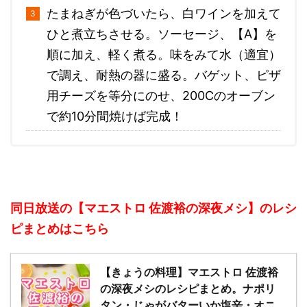
たまねぎが色づいたら、白ワインを加えて
ひと煮立ちさせる。ソーセージ、【A】を
順に加え、軽く煮る。味をみて水（適宜）
で調え、耐熱の器に盛る。バゲット、ピザ
用チーズを等分にのせ、200Cのオーブン
で約10分間焼けば完成！
同日放送の【マエストロ 佐渡裕の深夜メシ】のレシ
ピまとめはこちら
【きょうの料理】マエストロ 佐渡裕
の深夜メシのレシピまとめ。ナポリ
タン・じゃがバターいか塩辛・オニ