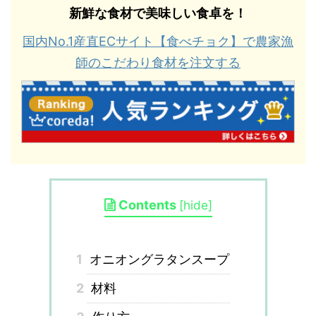
新鮮な食材で美味しい食卓を！
国内No.1産直ECサイト【食べチョク】で農家漁
師のこだわり食材を注文する
Contents
[
hide
]
1
オニオングラタンスープ
2
材料