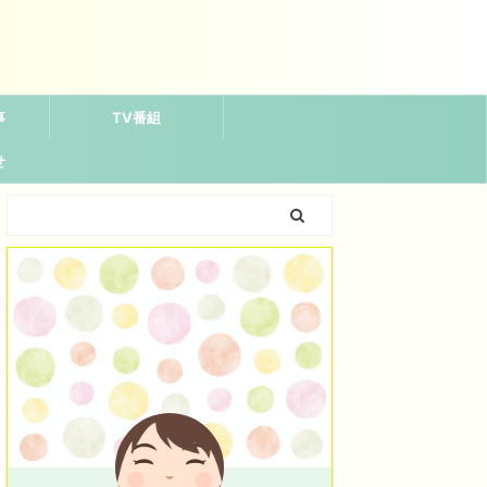
事
TV番組
せ