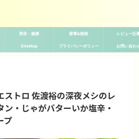
美容・健康
家事&雑貨
レビュー記
SiteMap
プライバシーポリシー
お問い合わ
エストロ 佐渡裕の深夜メシのレ
タン・じゃがバターいか塩辛・
ープ