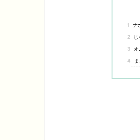
1
ナ
2
じ
3
オ
4
ま