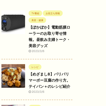
TV番組
お役立ち情報
美容・健康
【ぽかぽか】電動筋膜ロ
ーラーのお取り寄せ情
報。昼飲み主婦トーク・
美容グッズ
2023/3/6
レシピ
【めざまし8】パリパリ
マーボー豆腐の作り方。
テイバン＋のレシピ紹介
2023/3/6