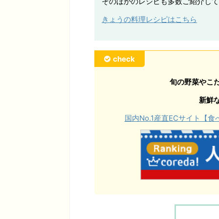
そのほかのレシピも多数ご紹介して
きょうの料理レシピはこちら
check
旬の野菜やこ
新鮮
国内No.1産直ECサイト