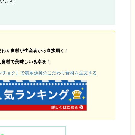
います。
だわり食材が生産者から直接届く！
な食材で美味しい食卓を！
【食べチョク】で農家漁師のこだわり食材を注文する