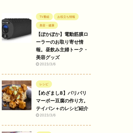
TV番組
お役立ち情報
美容・健康
【ぽかぽか】電動筋膜ロ
ーラーのお取り寄せ情
報。昼飲み主婦トーク・
美容グッズ
2023/3/6
レシピ
【めざまし8】パリパリ
マーボー豆腐の作り方。
テイバン＋のレシピ紹介
2023/3/6