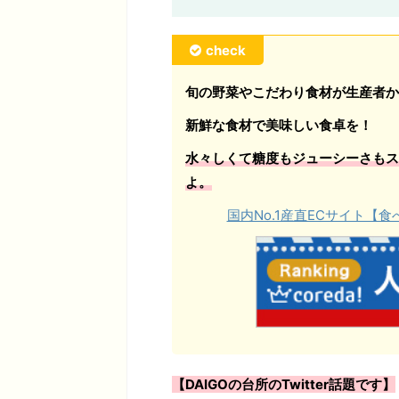
check
旬の野菜やこだわり食材が生産者か
新鮮な食材で美味しい食卓を！
水々しくて糖度もジューシーさもス
よ。
国内No.1産直ECサイト
【DAIGOの台所のTwitter話題です】