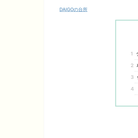
DAIGOの台所
1
2
3
4