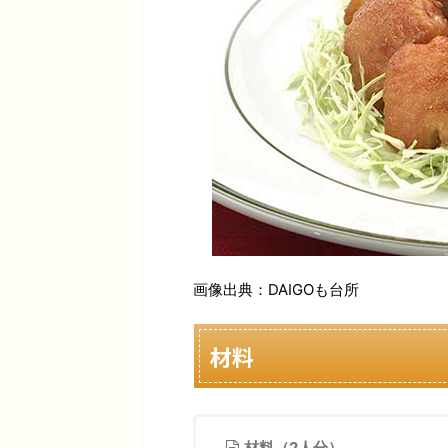
画像出典：DAIGOも台所
材料
材料（2人分）