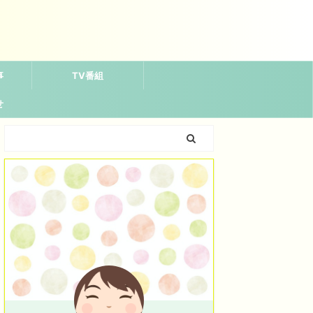
事
TV番組
せ