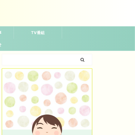
事
TV番組
せ