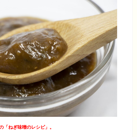
の「ねぎ味噌のレシピ
」。