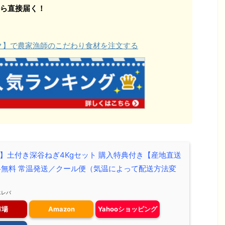
ら直接届く！
ョク】で農家漁師のこだわり食材を注文する
売】土付き深谷ねぎ4Kgセット 購入特典付き【産地直送
料無料 常温発送／クール便（気温によって配送方法変
エレバ
市場
Amazon
Yahooショッピング