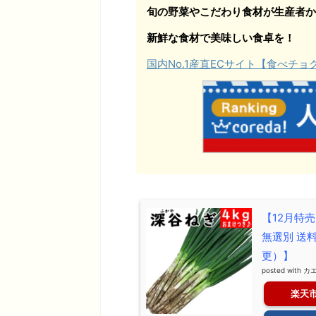
旬の野菜やこだわり食材が生産者か
新鮮な食材で美味しい食卓を！
国内No.1産直ECサイト【食べチ
【12月特
無選別 送
更）】
posted with
カ
楽天