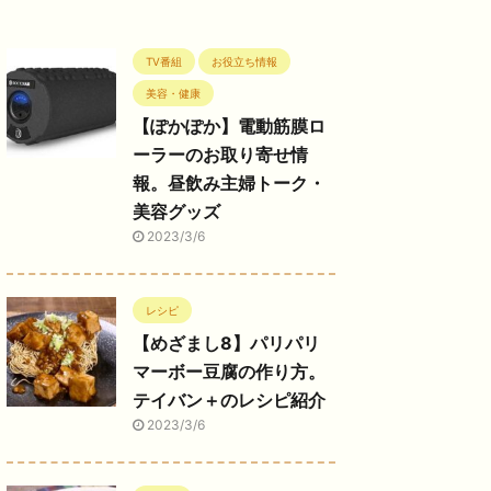
TV番組
お役立ち情報
美容・健康
【ぽかぽか】電動筋膜ロ
ーラーのお取り寄せ情
報。昼飲み主婦トーク・
美容グッズ
2023/3/6
レシピ
【めざまし8】パリパリ
マーボー豆腐の作り方。
テイバン＋のレシピ紹介
2023/3/6