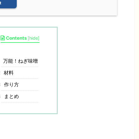
t
Contents
[
hide
]
1
万能！ねぎ味噌
2
材料
3
作り方
4
まとめ