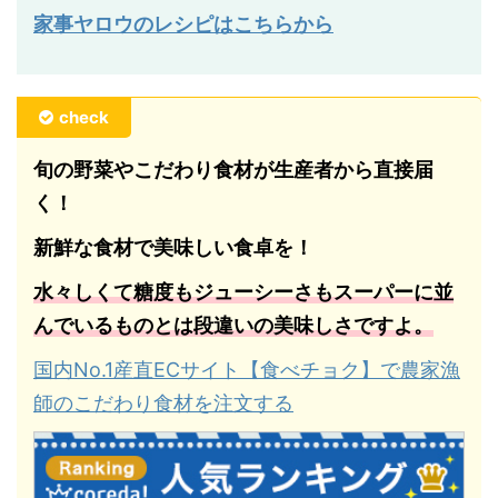
家事ヤロウのレシピはこちらから
check
旬の野菜やこだわり食材が生産者から直接届
く！
新鮮な食材で美味しい食卓を！
水々しくて糖度もジューシーさもスーパーに並
んでいるものとは段違いの美味しさですよ。
国内No.1産直ECサイト【食べチョク】で農家漁
師のこだわり食材を注文する