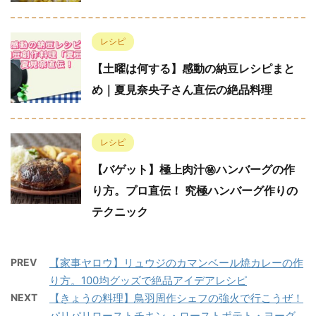
レシピ
【土曜は何する】感動の納豆レシピまと
め｜夏見奈央子さん直伝の絶品料理
レシピ
【バゲット】極上肉汁㊙︎ハンバーグの作
り方。プロ直伝！ 究極ハンバーグ作りの
テクニック
PREV
【家事ヤロウ】リュウジのカマンベール焼カレーの作
り方。100均グッズで絶品アイデアレシピ
NEXT
【きょうの料理】鳥羽周作シェフの強火で行こうぜ！
パリパリローストチキン ・ローストポテト・ヨーグ