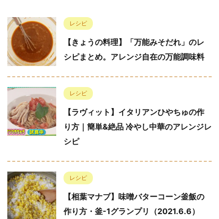
レシピ
【きょうの料理】「万能みそだれ」のレ
シピまとめ。アレンジ自在の万能調味料
レシピ
【ラヴィット】イタリアンひやちゅの作
り方｜簡単&絶品 冷やし中華のアレンジレ
シピ
レシピ
【相葉マナブ】味噌バターコーン釜飯の
作り方・釜-1グランプリ（2021.6.6）