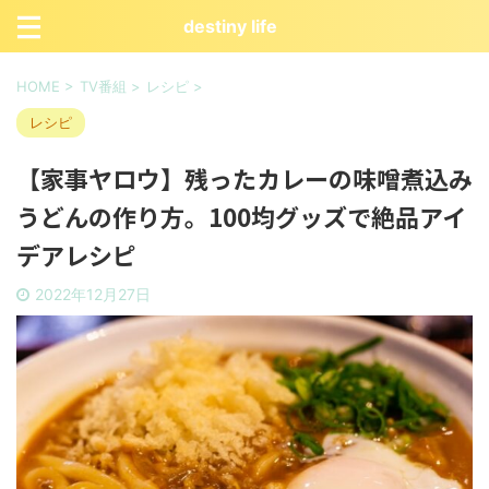
destiny life
HOME
>
TV番組
>
レシピ
>
レシピ
【家事ヤロウ】残ったカレーの味噌煮込み
うどんの作り方。100均グッズで絶品アイ
デアレシピ
2022年12月27日