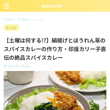
destiny life
HOME
>
TV番組
>
レシピ
>
レシピ
【土曜は何する!?】絹揚げとほうれん草の
スパイスカレーの作り方・印度カリー子直
伝の絶品スパイスカレー
2021年3月6日