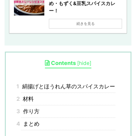
め・もずく&豆乳スパイスカレ
ー！
続きを見る
Contents
[
hide
]
1
絹揚げとほうれん草のスパイスカレー
2
材料
3
作り方
4
まとめ