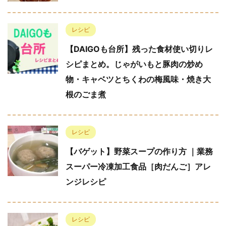
レシピ
【DAIGOも台所】残った食材使い切りレ
シピまとめ。じゃがいもと豚肉の炒め
物・キャベツとちくわの梅風味・焼き大
根のごま煮
レシピ
【バゲット】野菜スープの作り方 ｜業務
スーパー冷凍加工食品［肉だんご］アレ
ンジレシピ
レシピ