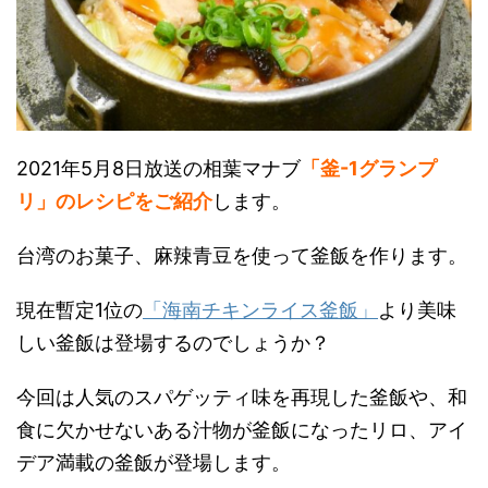
2021年5月8日放送の相葉マナブ
「釜-1グランプ
リ」のレシピをご紹介
します。
台湾のお菓子、麻辣青豆を使って釜飯を作ります。
現在暫定1位の
「海南チキンライス釜飯」
より美味
しい釜飯は登場するのでしょうか？
今回は人気のスパゲッティ味を再現した釜飯や、和
食に欠かせないある汁物が釜飯になったリロ、アイ
デア満載の釜飯が登場します。