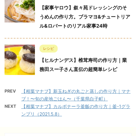
【家事ヤロウ】叙々苑ドレッシングのそ
うめんの作り方。ブラマヨ&チュートリア
ル&ロバートのリアル家事24時
レシピ
【ヒルナンデス】椎茸寿司の作り方｜業
務田スー子さん直伝の超簡単レシピ
PREV
【相葉マナブ】新玉ねぎの丸ごと蒸しの作り方｜マナ
ブ！〜旬の産地ごはん〜（千葉県白子町）
NEXT
【相葉マナブ】カルボナーラ釜飯の作り方｜釜-1グラ
ンプリ（2021.5.8）