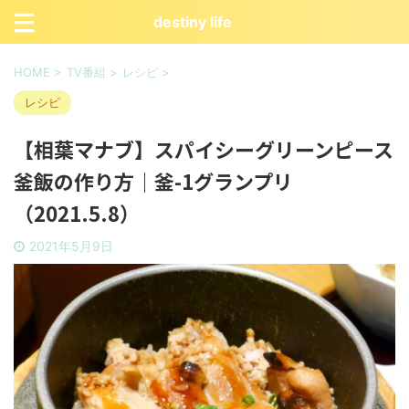
destiny life
HOME
>
TV番組
>
レシピ
>
レシピ
【相葉マナブ】スパイシーグリーンピース
釜飯の作り方｜釜-1グランプリ
（2021.5.8）
2021年5月9日